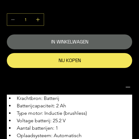
Aantal
IN WINKELWAGEN
NU KOPEN
Productgegevens
Krachtbron: Batterij
Batterijcapaciteit: 2 Ah
Type motor: Inductie (brushless)
Voltage batterij: 25.2 V
Aantal batterijen: 1
Oplaadsysteem: Automatisch