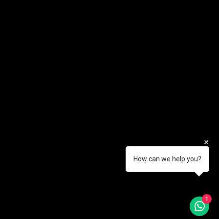
NAVIGATIE
LEGAL
Over
Algemene voorwaarden
Webshop
Privacy & cookie beleid
Contact
CONTACT
SOCIAL
Facebook
info@ecorobot.be
Instagram
+32472582594
Rivaweg 2/04
How can we help you?
8720 Dentergem
1
© 2026 by
Webdesign
Ecorobot
by