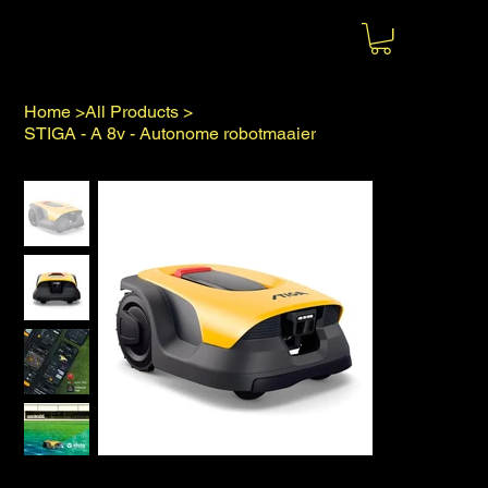
Home
>
All Products
>
STIGA - A 8v - Autonome robotmaaier