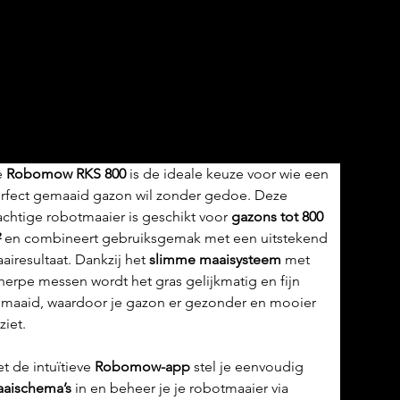
robotmaaier
949,00
 
Robomow RKS 800
 is de ideale keuze voor wie een 
rfect gemaaid gazon wil zonder gedoe. Deze 
achtige robotmaaier is geschikt voor 
gazons tot 800 
²
 en combineert gebruiksgemak met een uitstekend 
airesultaat. Dankzij het 
slimme maaisysteem
 met 
herpe messen wordt het gras gelijkmatig en fijn 
maaid, waardoor je gazon er gezonder en mooier 
ziet.
t de intuïtieve 
Robomow-app
 stel je eenvoudig 
aischema’s
 in en beheer je je robotmaaier via 