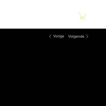
t
Webshop
Vorige
Volgende
Robomow -
RKS 800 -
Autonome