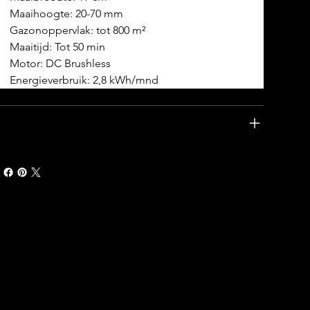
Maaihoogte: 20-70 mm
Gazonoppervlak: tot 800 m²
Maaitijd: Tot 50 min
Motor: DC Brushless
Energieverbruik: 2,8 kWh/mnd
chnische specificaties
CONTACT
info@ecorobot.be