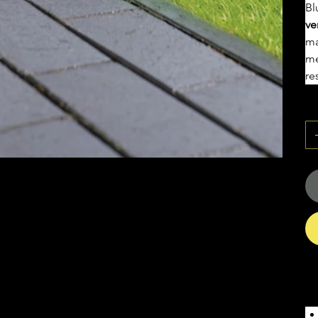
Bl
ve
ma
me
re
Aa
Pr