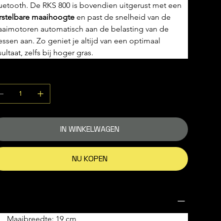
uetooth. De RKS 800 is bovendien uitgerust met een 
rstelbare maaihoogte
 en past de snelheid van de 
aimotoren automatisch aan de belasting van de 
ssen aan. Zo geniet je altijd van een optimaal 
sultaat, zelfs bij hoger gras.
ntal
IN WINKELWAGEN
NU KOPEN
oductgegevens
Maaibreedte: 19 cm