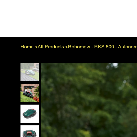
Home
>
All Products
>
Robomow - RKS 800 - Autonom