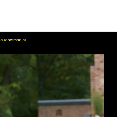
Home
Over
Service
Contac
e robotmaaier